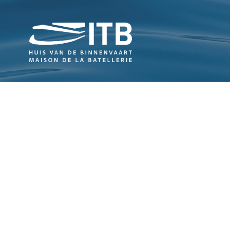
Navigatie
Over ITB
Binnenvaa
Vergroening
FAQ
Nieuws
Contact
Vaarverhalen
Contacteer ons
ITB