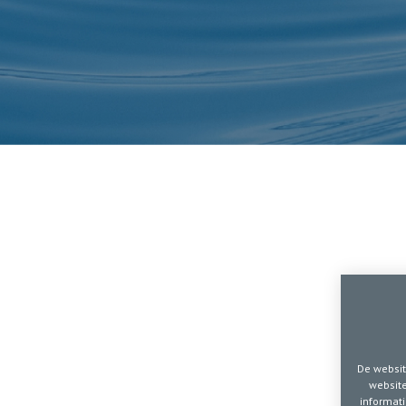
rt. Buitengewoon.
Algemene factuurvoorwaarden
Cookie policy
Privacy policy
Sitemap
De websit
website
informati