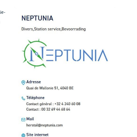
ie-
j