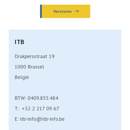
Versturen
ITB
Drukpersstraat 19
1000
Brussel
België
BTW: 0409.855.484
T:
+32 2 217 09 67
E:
itb-info@itb-info.be