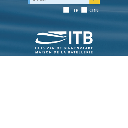
ITB
CDNI
Navigatie
Over ITB
Binnenvaart. Buitengewoon.
Vergroening