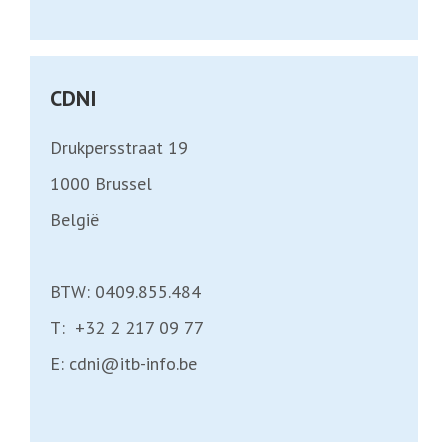
CDNI
Drukpersstraat 19
1000
Brussel
België
BTW: 0409.855.484
T:
+32 2 217 09 77
E:
cdni@itb-info.be