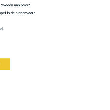
n tweeën aan boord.
el in de binnenvaart.
el.
!