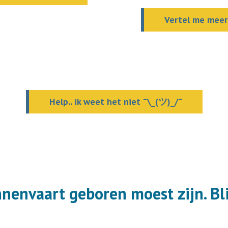
Vertel me meer
Help.. ik weet het niet ¯\_(ツ)_/¯
nnenvaart geboren moest zijn. Bli