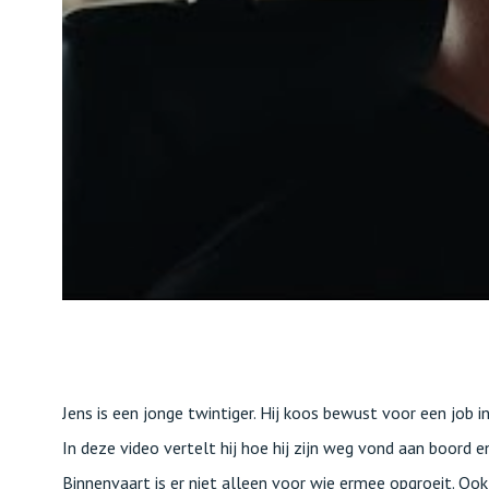
Jens is een jonge twintiger. Hij koos bewust voor een job i
In deze video vertelt hij hoe hij zijn weg vond aan boord
Binnenvaart is er niet alleen voor wie ermee opgroeit. Ook