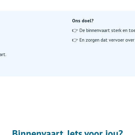
Ons doel?
👉 De binnenvaart sterk en t
👉 En zorgen dat vervoer over 
art.
Binnenvaart. I
ets voor jou?