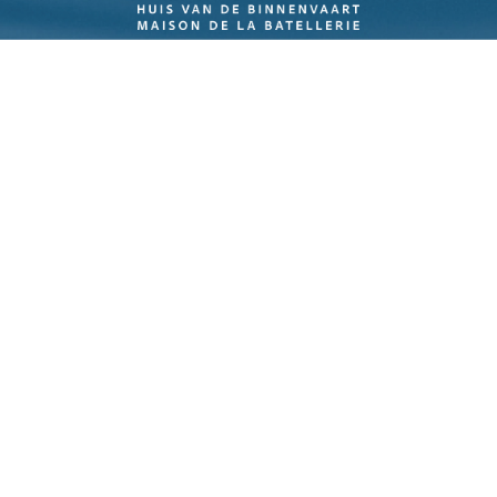
Navigatie
Over ITB
Binnenvaart. Buitengewoon.
Vergroening
FAQ
Nieuws
Contact
Vaarverhalen