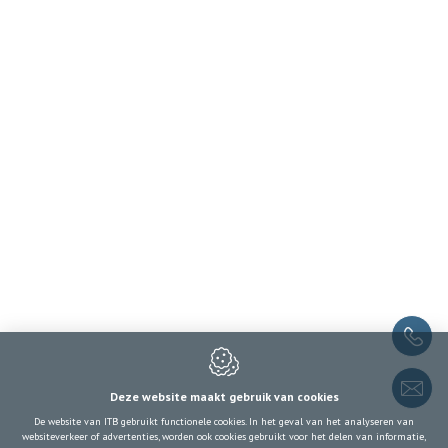
Algemene factuurvoorwaarden ITB
Cookie policy
Privacy policy
Sitemap
Contacteer ons
ITB
Drukpersstraat 19
1000
Brussel
België
RPR: 1000 Brussel
ON: 0409.855.484
+32 2 217 09 67
Deze website maakt gebruik van cookies
itb-info@itb-info.be
De website van ITB gebruikt functionele cookies. In het geval van het analyseren van
websiteverkeer of advertenties, worden ook cookies gebruikt voor het delen van informatie,