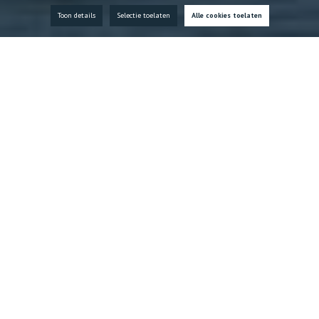
Toon details
Selectie toelaten
Alle cookies toelaten
Home ITB
Binnenvaart. Buitengewoon.
Buitengewoon duurzaam
Duurzaam transport met grote
capaciteit
De binnenvaart is krachtig, stil en veroorzaakt minder
CO2-uitstoot dan de alternatieven. Goederentransport
over het water zorgt voor meer ruimte op de weg, minder
file en minder fijn stof.