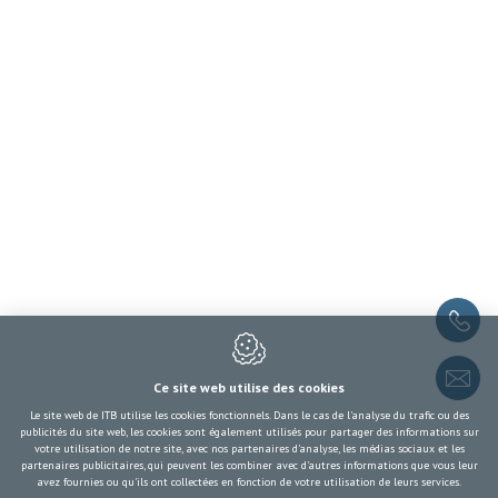
Politique de confidentialité
Plan du site
Nous contacter
ITB
Rue de la Presse 19
1000
Bruxelles
Belgique
RPM : 1000 Bruxelles
NE : 0409.855.484
+32 2 217 09 67
Ce site web utilise des cookies
itb-info@itb-info.be
Le site web de ITB utilise les cookies fonctionnels. Dans le cas de l'analyse du trafic ou des
publicités du site web, les cookies sont également utilisés pour partager des informations sur
votre utilisation de notre site, avec nos partenaires d'analyse, les médias sociaux et les
partenaires publicitaires, qui peuvent les combiner avec d'autres informations que vous leur
avez fournies ou qu'ils ont collectées en fonction de votre utilisation de leurs services.