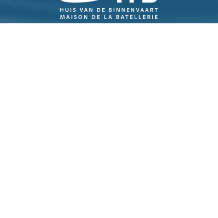
Navigation
À propos de l’ITB
Le transport fluvial, c'est phénoménal
Verdissement
FAQ
Actualités
Contact
Histoires de navigation