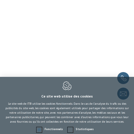
Plan du site
Nous contacter
ITB
Rue de la Presse 19
1000
Bruxelles
Belgique
RPM : 1000 Bruxelles
NE : 0409.855.484
+32 2 217 09 67
Ce site web utilise des cookies
itb-info@itb-info.be
Le site web de ITB utilise les cookies fonctionnels. Dans le cas de l'analyse du trafic ou des
publicités du site web, les cookies sont également utilisés pour partager des informations sur
votre utilisation de notre site, avec nos partenaires d'analyse, les médias sociaux et les
partenaires publicitaires, qui peuvent les combiner avec d'autres informations que vous leur
avez fournies ou qu'ils ont collectées en fonction de votre utilisation de leurs services.
Fonctionnels
Statistiques