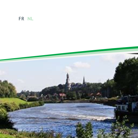
FR
NL