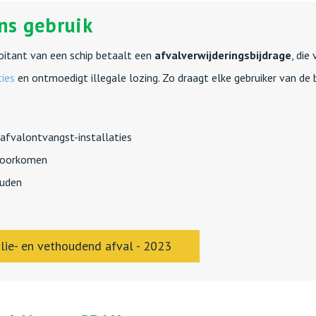
ens gebruik
ploitant van een schip betaalt een
afvalverwijderingsbijdrage
, die
ties
en ontmoedigt illegale lozing. Zo draagt elke gebruiker van de 
 afvalontvangst-installaties
 voorkomen
ouden
lie- en vethoudend afval - 2023