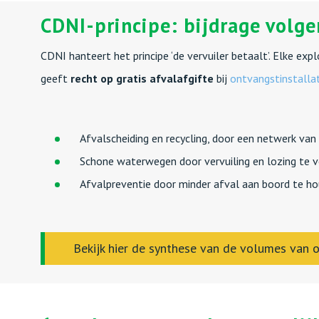
CDNI-principe: bijdrage volg
CDNI hanteert het principe ‘de vervuiler betaalt’. Elke ex
geeft
recht op gratis afvalafgifte
bij
ontvangstinstalla
Afvalscheiding en recycling, door een netwerk van
Schone waterwegen door vervuiling en lozing te
Afvalpreventie door minder afval aan boord te h
Bekijk hier de synthese van de volumes van o